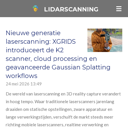
Ga
LIDARSCANNING
direct
naar
de
Nieuwe generatie
hoofdinhoud
laserscanning: XGRIDS
introduceert de K2
scanner, cloud processing en
geavanceerde Gaussian Splatting
workflows
24 mei 2026
13:49
De wereld van laserscanning en 3D reality capture verandert
in hoog tempo. Waar traditionele laserscanners jarenlang
draaiden om statische opstellingen, zware apparatuur en
lange verwerkingstijden, verschuift de markt steeds meer
richting mobiele laserscanners, realtime verwerking en